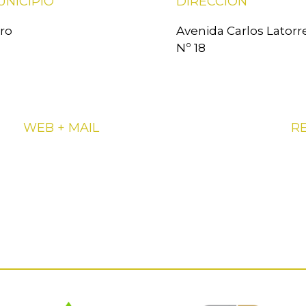
UNICIPIO
DIRECCIÓN
ro
Avenida Carlos Latorr
Nº 18
WEB + MAIL
R