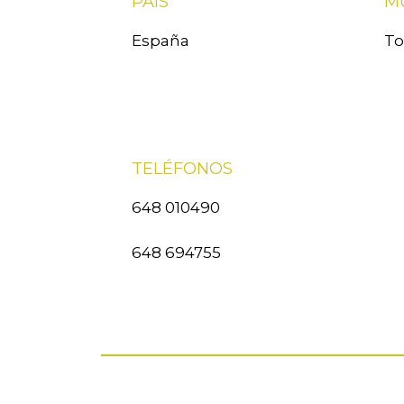
PAÍS
M
España
To
TELÉFONOS
648 010490
648 694755