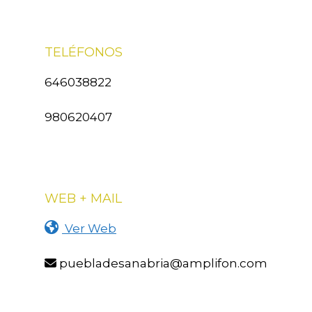
TELÉFONOS
646038822
980620407
WEB + MAIL
Ver Web
puebladesanabria@amplifon.com